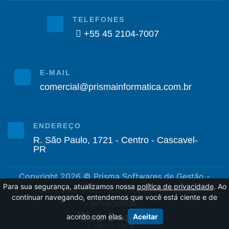
TELEFONES
+55 45 2104-7007
E-MAIL
comercial@prismainformatica.com.br
ENDEREÇO
R. São Paulo, 1721 - Centro - Cascavel-
PR
Copyright 2026 © Prisma Softwares de Gestão -
Para sua segurança, atualizamos nossa
política de privacidade
. Ao
Todos os direitos reservados |
Política de
continuar navegando, entendemos que você está ciente e de
privacidade
.
acordo com elas.
Aceitar