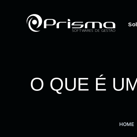
So
O QUE É U
HOME